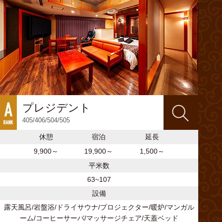
プレジデント
405/406/504/505
休憩
宿泊
延長
9,900～
19,900～
1,500～
平米数
63~107
設備
露天風呂/岩盤浴/ドライサウナ/プロジェクター/暖炉/マンガル
ーム/コーヒーサーバ/マッサージチェア/天蓋ベッド