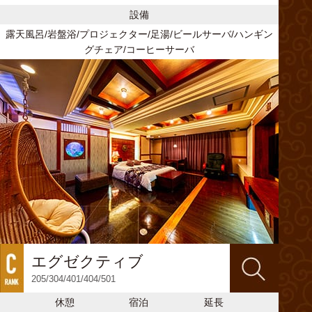
設備
露天風呂/岩盤浴/プロジェクター/足湯/ビールサーバ/ハンギン
グチェア/コーヒーサーバ
エグゼクティブ
205/304/401/404/501
休憩
宿泊
延長