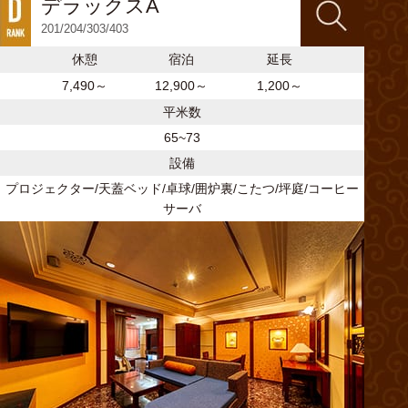
デラックスA
201/204/303/403
休憩
宿泊
延長
7,490～
12,900～
1,200～
平米数
65~73
設備
プロジェクター/天蓋ベッド/卓球/囲炉裏/こたつ/坪庭/コーヒー
サーバ