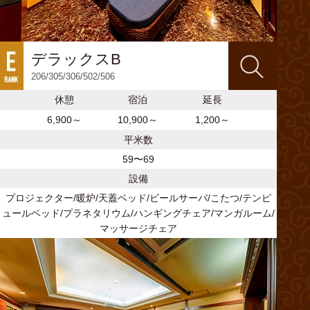
デラックスB
206/305/306/502/506
休憩
宿泊
延長
6,900～
10,900～
1,200～
平米数
59〜69
設備
プロジェクター/暖炉/天蓋ベッド/ビールサーバ/こたつ/テンピ
ュールベッド/プラネタリウム/ハンギングチェア/マンガルーム/
マッサージチェア