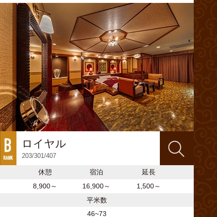
ロイヤル
203/301/407
休憩
宿泊
延長
8,900～
16,900～
1,500～
平米数
46~73