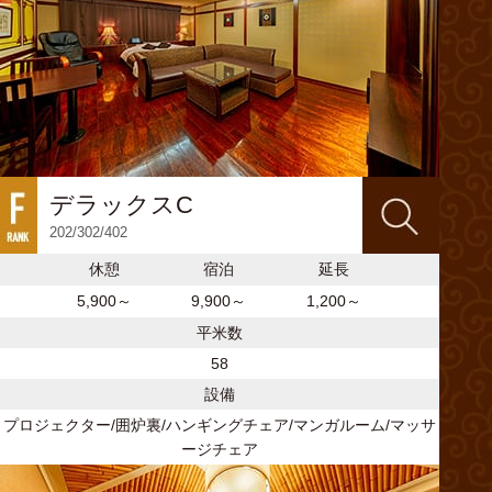
デラックスC
202/302/402
休憩
宿泊
延長
5,900～
9,900～
1,200～
平米数
58
設備
プロジェクター/囲炉裏/ハンギングチェア/マンガルーム/マッサ
ージチェア