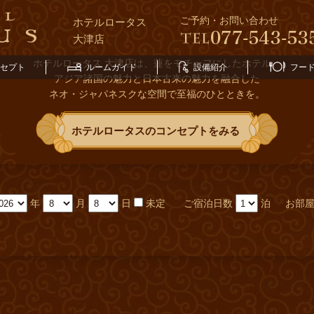
ご予約・お問い合わせ
ホテルロータス
大津店
ホテルロータス 大津店は、蓮をモチーフにしたホテル。
セプト
ルームガイド
設備紹介
フー
アジア諸国の魅力と日本古来の魅力を融合した
ネオ・ジャパネスクな空間で至福のひとときを。
ホテルロータスのコンセプトをみる
年
月
日
未定
ご宿泊日数
泊
お部