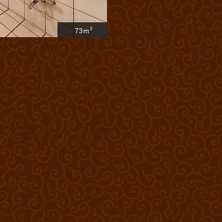
2
73m