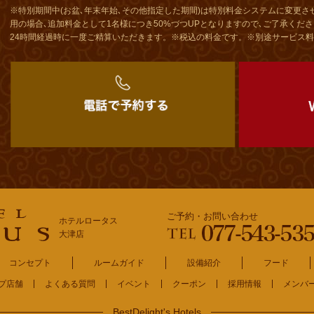
※特別期間中(お盆､年末年始､その他指定した期間)は特別料金システムに変更さ
用の場合､追加料金として1名様につき50%づつUPとなりますので､ご了承くだ
24時間経過時に一度ご精算いただきます。※税込の料金です。※別途サービス料
ご予約・お問い合わせ
ホテルロータス
大津店
コンセプト
ルームガイド
設備紹介
フード
プ店舗
よくある質問
イベント
クーポン
採用情報
メンバ
BestDelight's Hotels