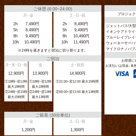
ご休憩 (6:00~24:00)
プロジェク
月~金
土･日･祝
2h
7,490円
2h
8,490円
ジェットバス
大型
5h
8,490円
5h
9,490円
イオンケアドライ
8h
9,490円
8h
10,490円
ブルーレイプレイヤ
10h
10,490円
10h
11,490円
ウォーターサーバ
マイクロナノバブ
※24時を過ぎますと宿泊に切り替ります。
ご宿泊
お部屋に
月~木･日･祝
金
土･祝前
お支払いは現金､各
12,900円
13,900円
14,900円
①18時~翌12時
①18時~翌12時
①21:00~翌12:00 最大15時間
最大18時間
最大18時間
②24時~翌15時
②24時~翌13時
②00:00~翌13:00 最大13時間
最大15時間
最大13時間
ご延長 (30分単位)
月~金
土･日･祝
1,200円
1,300円