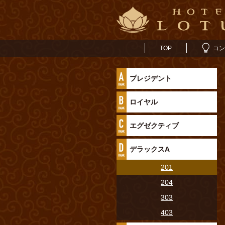
TOP
コン
プレジデント
ロイヤル
エグゼクティブ
デラックスA
201
204
303
403