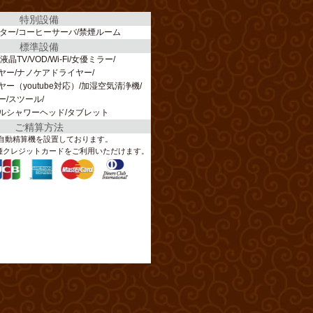
特別設備
ター
コーヒーサーバ
禁煙ルーム
標準設備
液晶TV
VOD
Wi-Fi
女優ミラー
ヤー
ナノケアドライヤー
ー（youtube対応）
加湿空気清浄機
ー
スツール
ルシャワーヘッド
タブレット
ご精算方法
自動精算機を設置しております。
種クレジットカードをご利用いただけます。